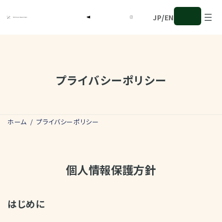
コ
ナ
ン
ビ
JP
/
EN
テ
ゲ
ン
ー
ツ
シ
へ
ョ
ス
ン
キ
に
プライバシーポリシー
ッ
移
プ
動
ホーム
プライバシーポリシー
個人情報保護方針
はじめに